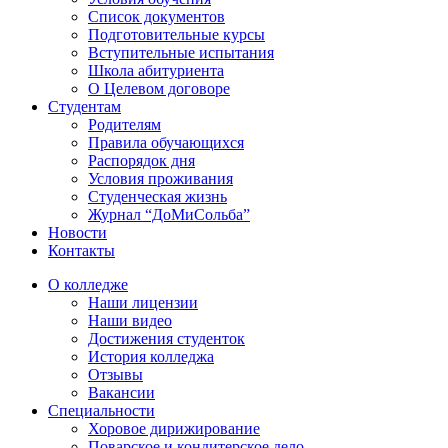
Список документов
Подготовительные курсы
Вступительные испытания
Школа абитуриента
О Целевом договоре
Студентам
Родителям
Правила обучающихся
Распорядок дня
Условия проживания
Студенческая жизнь
Журнал “ДоМиСольба”
Новости
Контакты
О колледже
Наши лицензии
Наши видео
Достижения студенток
История колледжа
Отзывы
Вакансии
Специальности
Хоровое дирижирование
Поварское и кондитерское дело