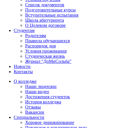
Список документов
Подготовительные курсы
Вступительные испытания
Школа абитуриента
О Целевом договоре
Студентам
Родителям
Правила обучающихся
Распорядок дня
Условия проживания
Студенческая жизнь
Журнал “ДоМиСольба”
Новости
Контакты
О колледже
Наши лицензии
Наши видео
Достижения студенток
История колледжа
Отзывы
Вакансии
Специальности
Хоровое дирижирование
Поварское и кондитерское дело