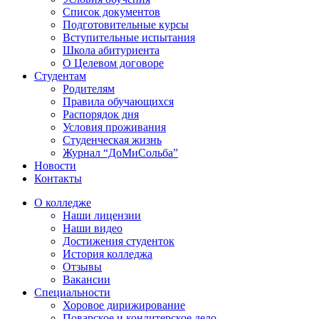
Список документов
Подготовительные курсы
Вступительные испытания
Школа абитуриента
О Целевом договоре
Студентам
Родителям
Правила обучающихся
Распорядок дня
Условия проживания
Студенческая жизнь
Журнал “ДоМиСольба”
Новости
Контакты
О колледже
Наши лицензии
Наши видео
Достижения студенток
История колледжа
Отзывы
Вакансии
Специальности
Хоровое дирижирование
Поварское и кондитерское дело