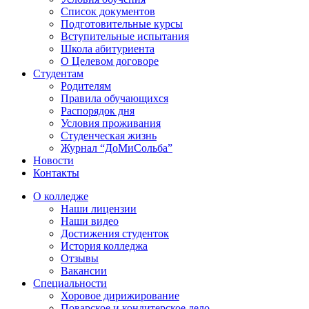
Список документов
Подготовительные курсы
Вступительные испытания
Школа абитуриента
О Целевом договоре
Студентам
Родителям
Правила обучающихся
Распорядок дня
Условия проживания
Студенческая жизнь
Журнал “ДоМиСольба”
Новости
Контакты
О колледже
Наши лицензии
Наши видео
Достижения студенток
История колледжа
Отзывы
Вакансии
Специальности
Хоровое дирижирование
Поварское и кондитерское дело