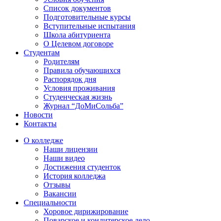
Список документов
Подготовительные курсы
Вступительные испытания
Школа абитуриента
О Целевом договоре
Студентам
Родителям
Правила обучающихся
Распорядок дня
Условия проживания
Студенческая жизнь
Журнал “ДоМиСольба”
Новости
Контакты
О колледже
Наши лицензии
Наши видео
Достижения студенток
История колледжа
Отзывы
Вакансии
Специальности
Хоровое дирижирование
Поварское и кондитерское дело