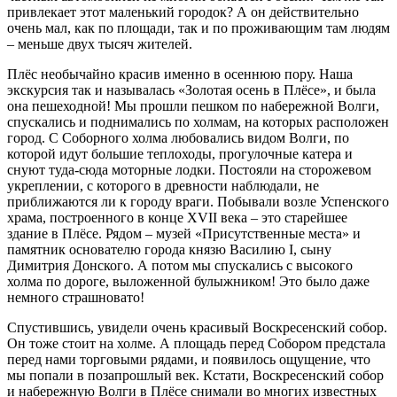
привлекает этот маленький городок? А он действительно
очень мал, как по площади, так и по проживающим там людям
– меньше двух тысяч жителей.
Плёс необычайно красив именно в осеннюю пору. Наша
экскурсия так и называлась «Золотая осень в Плёсе», и была
она пешеходной! Мы прошли пешком по набережной Волги,
спускались и поднимались по холмам, на которых расположен
город. С Соборного холма любовались видом Волги, по
которой идут большие теплоходы, прогулочные катера и
снуют туда-сюда моторные лодки. Постояли на сторожевом
укреплении, с которого в древности наблюдали, не
приближаются ли к городу враги. Побывали возле Успенского
храма, построенного в конце XVII века – это старейшее
здание в Плёсе. Рядом – музей «Присутственные места» и
памятник основателю города князю Василию I, сыну
Димитрия Донского. А потом мы спускались с высокого
холма по дороге, выложенной булыжником! Это было даже
немного страшновато!
Спустившись, увидели очень красивый Воскресенский собор.
Он тоже стоит на холме. А площадь перед Собором предстала
перед нами торговыми рядами, и появилось ощущение, что
мы попали в позапрошлый век. Кстати, Воскресенский собор
и набережную Волги в Плёсе снимали во многих известных