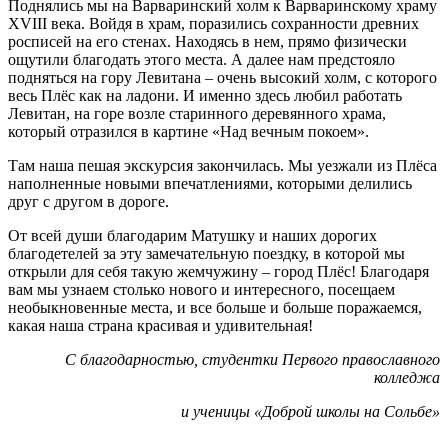
Поднялись мы на Варваринский холм к Варваринскому храму
XVIII века. Войдя в храм, поразились сохранности древних
росписей на его стенах. Находясь в нем, прямо физически
ощутили благодать этого места. А далее нам предстояло
подняться на гору Левитана – очень высокий холм, с которого
весь Плёс как на ладони. И именно здесь любил работать
Левитан, на горе возле старинного деревянного храма,
который отразился в картине «Над вечным покоем».
Там наша пешая экскурсия закончилась. Мы уезжали из Плёса
наполненные новыми впечатлениями, которыми делились
друг с другом в дороге.
От всей души благодарим Матушку и наших дорогих
благодетелей за эту замечательную поездку, в которой мы
открыли для себя такую жемчужину – город Плёс! Благодаря
вам мы узнаем столько нового и интересного, посещаем
необыкновенные места, и все больше и больше поражаемся,
какая наша страна красивая и удивительная!
С благодарностью, студентки Первого православного
колледжа
и ученицы «Доброй школы на Сольбе»