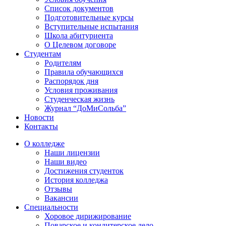
Список документов
Подготовительные курсы
Вступительные испытания
Школа абитуриента
О Целевом договоре
Студентам
Родителям
Правила обучающихся
Распорядок дня
Условия проживания
Студенческая жизнь
Журнал “ДоМиСольба”
Новости
Контакты
О колледже
Наши лицензии
Наши видео
Достижения студенток
История колледжа
Отзывы
Вакансии
Специальности
Хоровое дирижирование
Поварское и кондитерское дело