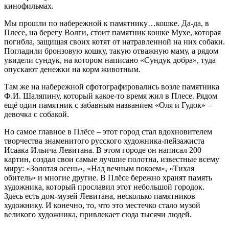
кинофильмах.
Мы прошли по набережной к памятнику…кошке. Да-да, в
Плесе, на берегу Волги, стоит памятник кошке Мухе, которая
погибла, защищая своих котят от натравленной на них собаки.
Погладили бронзовую кошку, такую отважную маму, а рядом
увидели сундук, на котором написано «Сундук добра», туда
опускают денежки на корм животным.
Там же на набережной сфотографировались возле памятника
Ф.И. Шаляпину, который какое-то время жил в Плесе. Рядом
ещё один памятник с забавным названием «Оля и Гудок» –
девочка с собакой.
Но самое главное в Плёсе – этот город стал вдохновителем
творчества знаменитого русского художника-пейзажиста
Исаака Ильича Левитана. В этом городе он написал 200
картин, создал свои самые лучшие полотна, известные всему
миру: «Золотая осень», «Над вечным покоем», «Тихая
обитель» и многие другие. В Плёсе бережно хранят память
художника, который прославил этот небольшой городок.
Здесь есть дом-музей Левитана, несколько памятников
художнику. И конечно, то, что это местечко стало музой
великого художника, привлекает сюда тысячи людей.