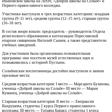
Ивановской школы на Лехте, «Доброй школы на Сольбе» и
Первого православного колледжа.
Участники выступали в трех возрастных категориях: младшая
группа (9–11 лет), средняя группа (12–15 лет), старшая группа
(16–18 лет).
В состав жюри вошли: председатель – руководитель Отдела
религиозного образования и катехизации Переславской
епархии священник Виталий Сышев, а также представители
учебных заведений.
Для участников была организована познавательная
программа: они посетили музей естественных наук и
познакомились с историей Пустыни.
Сольбинские воспитанницы достойно выступили и заняли
призовые места:
Средняя возрастная категория: I место — Маргарита Бузанова,
ученица «Доброй школы на Сольбе» III место — Мария
Куманец, ученица «Доброй школы на Сольбе».
Старшая возрастная категория: II место — Евпраксия
Вахрушева, студентка 2 курса Первого православного
колледжа; III место — Татьяна Бараку, студентка 1 курса