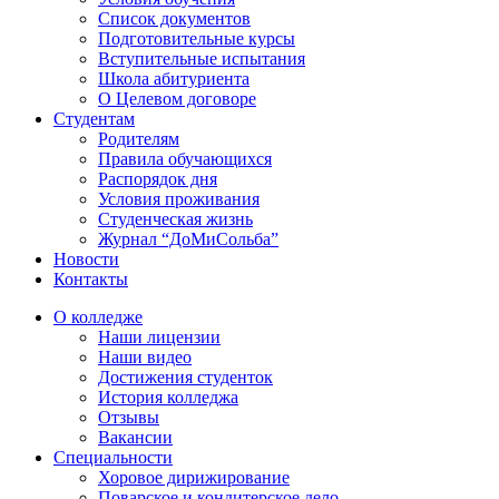
Список документов
Подготовительные курсы
Вступительные испытания
Школа абитуриента
О Целевом договоре
Студентам
Родителям
Правила обучающихся
Распорядок дня
Условия проживания
Студенческая жизнь
Журнал “ДоМиСольба”
Новости
Контакты
О колледже
Наши лицензии
Наши видео
Достижения студенток
История колледжа
Отзывы
Вакансии
Специальности
Хоровое дирижирование
Поварское и кондитерское дело