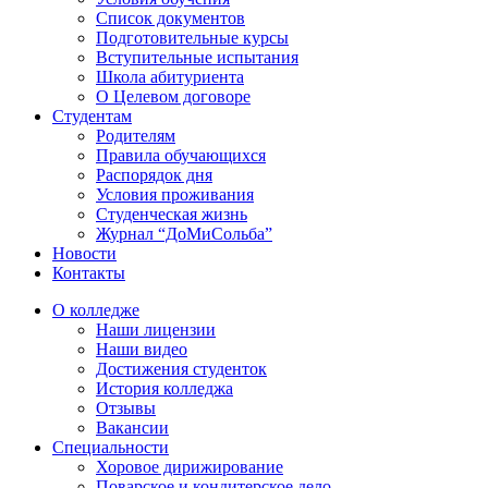
Список документов
Подготовительные курсы
Вступительные испытания
Школа абитуриента
О Целевом договоре
Студентам
Родителям
Правила обучающихся
Распорядок дня
Условия проживания
Студенческая жизнь
Журнал “ДоМиСольба”
Новости
Контакты
О колледже
Наши лицензии
Наши видео
Достижения студенток
История колледжа
Отзывы
Вакансии
Специальности
Хоровое дирижирование
Поварское и кондитерское дело