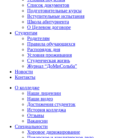
Список документов
Подготовительные курсы
Вступительные испытания
Школа абитуриента
О Целевом договоре
Студентам
Родителям
Правила обучающихся
Распорядок дня
Условия проживания
Студенческая жизнь
Журнал “ДоМиСольба”
Новости
Контакты
О колледже
Наши лицензии
Наши видео
Достижения студенток
История колледжа
Отзывы
Вакансии
Специальности
Хоровое дирижирование
Поварское и кондитерское дело