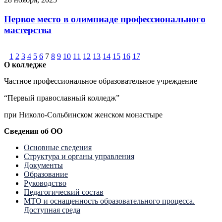
Первое место в олимпиаде профессионального
мастерства
1
2
3
4
5
6
7
8
9
10
11
12
13
14
15
16
17
О колледже
Частное профессиональное образовательное учреждение
“Первый православный колледж”
при Николо-Сольбинском женском монастыре
Сведения об ОО
Основные сведения
Структура и органы управления
Документы
Образование
Руководство
Педагогический состав
МТО и оснащенность образовательного процесса.
Доступная среда