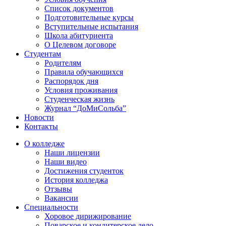
Список документов
Подготовительные курсы
Вступительные испытания
Школа абитуриента
О Целевом договоре
Студентам
Родителям
Правила обучающихся
Распорядок дня
Условия проживания
Студенческая жизнь
Журнал “ДоМиСольба”
Новости
Контакты
О колледже
Наши лицензии
Наши видео
Достижения студенток
История колледжа
Отзывы
Вакансии
Специальности
Хоровое дирижирование
Поварское и кондитерское дело