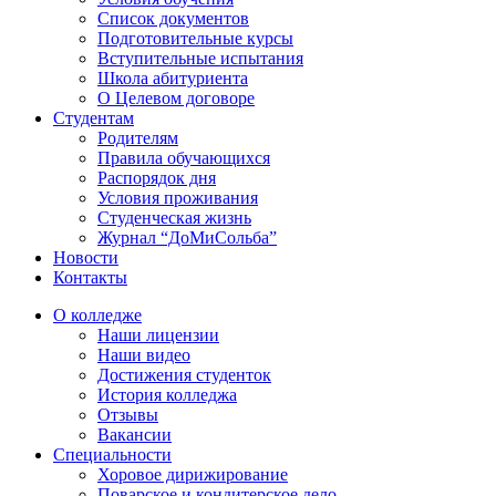
Список документов
Подготовительные курсы
Вступительные испытания
Школа абитуриента
О Целевом договоре
Студентам
Родителям
Правила обучающихся
Распорядок дня
Условия проживания
Студенческая жизнь
Журнал “ДоМиСольба”
Новости
Контакты
О колледже
Наши лицензии
Наши видео
Достижения студенток
История колледжа
Отзывы
Вакансии
Специальности
Хоровое дирижирование
Поварское и кондитерское дело