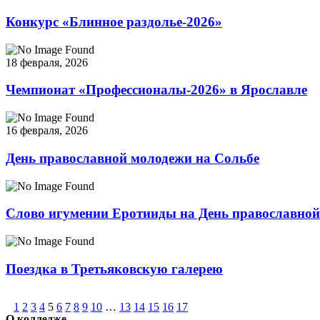
Конкурс «Блинное раздолье-2026»
18 февраля, 2026
Чемпионат «Профессионалы-2026» в Ярославле
16 февраля, 2026
День православной молодежи на Сольбе
Слово игумении Еротииды на День православно
Поездка в Третьяковскую галерею
1
2
3
4
5
6
7
8
9
10
…
13
14
15
16
17
О колледже